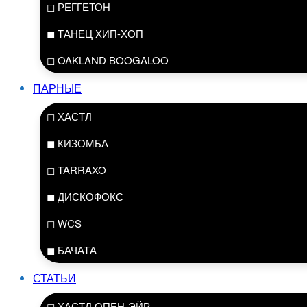
◻ РЕГГЕТОН
◼ ТАНЕЦ ХИП-ХОП
◻ OAKLAND BOOGALOO
ПАРНЫЕ
◻ ХАСТЛ
◼ КИЗОМБА
◻ TARRAXO
◼ ДИСКОФОКС
◻ WCS
◼ БАЧАТА
СТАТЬИ
◻ ХАСТЛ ОПЕН-ЭЙР