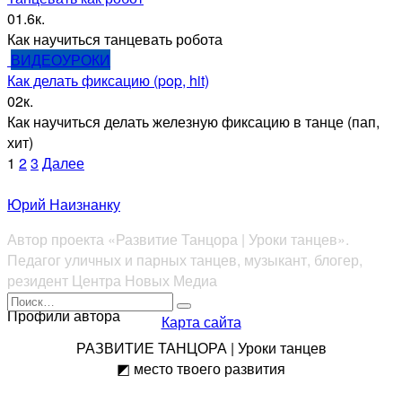
0
1.6к.
Как научиться танцевать робота
ВИДЕОУРОКИ
Как делать фиксацию (pop, hit)
0
2к.
Как научиться делать железную фиксацию в танце (пап,
хит)
Пагинация
1
2
3
Далее
записей
Юрий Наизнанку
Автор проекта «Развитие Танцора | Уроки танцев».
Педагог уличных и парных танцев, музыкант, блогер,
резидент Центра Новых Медиа
Search
Профили автора
for:
Карта сайта
РАЗВИТИЕ ТАНЦОРА | Уроки танцев
◩ место твоего развития