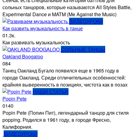
Сейчас есть специальные категории баттлов для
сольных танцоров, которые называются All Styles Battle,
Experimental Dance и MATM (Me Against the Music)
ВИДЕОУРОКИ
Как развить музыкальность в танце
0
1.3к.
Как развивать музыкальность
СОЛЬНЫЕ ТАНЦЫ
Oakland Boogaloo
0
84
Танец Оакланд Бугало появился еще в 1965 году в
городе Оакланд. Среди отличительных особенностей:
крайняя выверенность в позициях, чистота как в позах
НАШИ СТАТЬИ
Popin Pete
0
140
Popin Pete (Попин Пит), легендарный танцор для стиля
popping. Родился в 1961 году, в городе Фресно,
Калифорния.
ВИДЕОУРОКИ