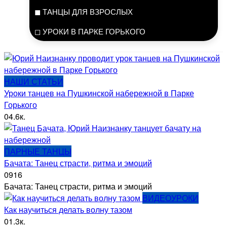
◼ ТАНЦЫ ДЛЯ ВЗРОСЛЫХ
◻ УРОКИ В ПАРКЕ ГОРЬКОГО
Блог
НАШИ СТАТЬИ
Уроки танцев на Пушкинской набережной в Парке
Горького
0
4.6к.
ПАРНЫЕ ТАНЦЫ
Бачата: Танец страсти, ритма и эмоций
0
916
Бачата: Танец страсти, ритма и эмоций
ВИДЕОУРОКИ
Как научиться делать волну тазом
0
1.3к.