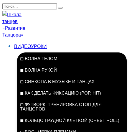
Перейти
Search
к
for:
содержанию
ВИДЕОУРОКИ
◻ ВОЛНА ТЕЛОМ
◼ ВОЛНА РУКОЙ
◻ СИНКОПА В МУЗЫКЕ И ТАНЦАХ
◼ КАК ДЕЛАТЬ ФИКСАЦИЮ (POP, HIT)
◻ ФУТВОРК. ТРЕНИРОВКА СТОП ДЛЯ
ТАНЦОРОВ
◼ КОЛЬЦО ГРУДНОЙ КЛЕТКОЙ (CHEST ROLL)
◻ ВОСЬМЕРКА ПЛЕЧАМИ