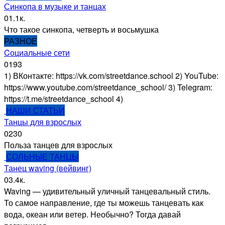
Синкопа в музыке и танцах
0
1.1к.
Что такое синкопа, четверть и восьмушка
РАЗНОЕ
Cоциальные сети
0
193
1) ВКонтакте: https://vk.com/streetdance.school 2) YouTube:
https://www.youtube.com/streetdance_school/ 3) Telegram:
https://t.me/streetdance_school 4)
НАШИ СТАТЬИ
Танцы для взрослых
0
230
Польза танцев для взрослых
СОЛЬНЫЕ ТАНЦЫ
Танец waving (вейвинг)
0
3.4к.
Waving — удивительный уличный танцевальный стиль.
То самое направление, где ты можешь танцевать как
вода, океан или ветер. Необычно? Тогда давай