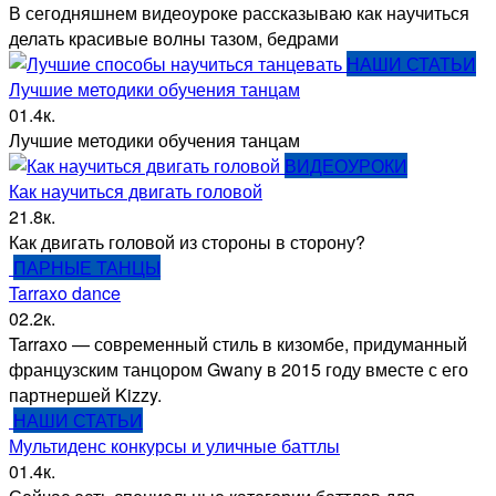
В сегодняшнем видеоуроке рассказываю как научиться
делать красивые волны тазом, бедрами
НАШИ СТАТЬИ
Лучшие методики обучения танцам
0
1.4к.
Лучшие методики обучения танцам
ВИДЕОУРОКИ
Как научиться двигать головой
2
1.8к.
Как двигать головой из стороны в сторону?
ПАРНЫЕ ТАНЦЫ
Tarraxo dance
0
2.2к.
Tarraxo — современный стиль в кизомбе, придуманный
французским танцором Gwany в 2015 году вместе с его
партнершей Kizzy.
НАШИ СТАТЬИ
Мультиденс конкурсы и уличные баттлы
0
1.4к.